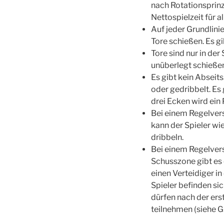
nach Rotationsprinz
Nettospielzeit für all
Auf jeder Grundlinie
Tore schießen. Es g
Tore sind nur in der
unüberlegt schieße
Es gibt kein Abseit
oder gedribbelt. Es
drei Ecken wird ein 
Bei einem Regelvers
kann der Spieler w
dribbeln.
Bei einem Regelver
Schusszone gibt es 
einen Verteidiger in
Spieler befinden si
dürfen nach der ers
teilnehmen (siehe Gr