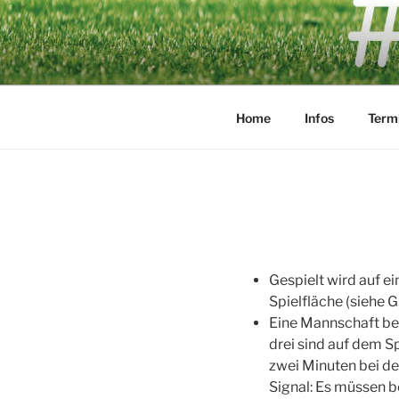
Zum
Inhalt
#KICKIT –
springen
Home
Infos
Term
Gespielt wird auf e
Spielfläche (siehe Gr
Eine Mannschaft bes
drei sind auf dem Sp
zwei Minuten bei d
Signal: Es müssen b