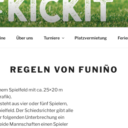
 AUGUSTINUM
ine
Über uns
Turniere
Platzvermietung
Feri
REGELN VON FUNIÑO
inem Spielfeld mit ca. 25×20 m
afik).
teht aus vier oder fünf Spielern,
ielfeld. Der Schiedsrichter gibt alle
er folgenden Unterbrechung ein
eide Mannschaften einen Spieler