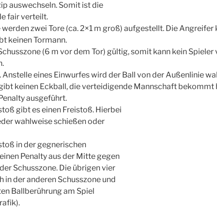
ip auswechseln. Somit ist die
e fair verteilt.
 werden zwei Tore (ca. 2×1 m groß) aufgestellt. Die Angreifer
ibt keinen Tormann.
 Schusszone (6 m vor dem Tor) gültig, somit kann kein Spieler 
n.
s. Anstelle eines Einwurfes wird der Ball von der Außenlinie w
 gibt keinen Eckball, die verteidigende Mannschaft bekommt hi
Penalty ausgeführt.
toß gibt es einen Freistoß. Hierbei
ieder wahlweise schießen oder
stoß in der gegnerischen
einen Penalty aus der Mitte gegen
 der Schusszone. Die übrigen vier
ch in der anderen Schusszone und
ten Ballberührung am Spiel
afik).